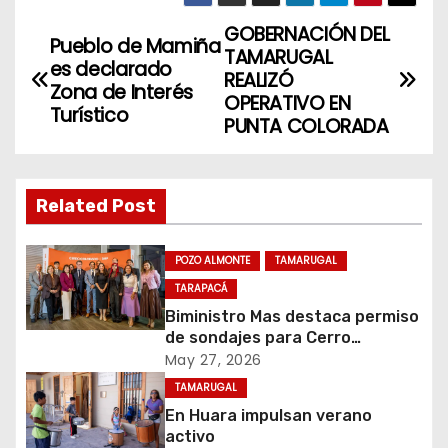
GOBERNACIÓN DEL
N
Pueblo de Mamiña
TAMARUGAL
es declarado
a
REALIZÓ
Zona de Interés
OPERATIVO EN
Turístico
v
PUNTA COLORADA
e
g
Related Post
a
POZO ALMONTE
TAMARUGAL
c
TARAPACÁ
Biministro Mas destaca permiso
i
de sondajes para Cerro
Colorado
May 27, 2026
ó
TAMARUGAL
n
En Huara impulsan verano
activo