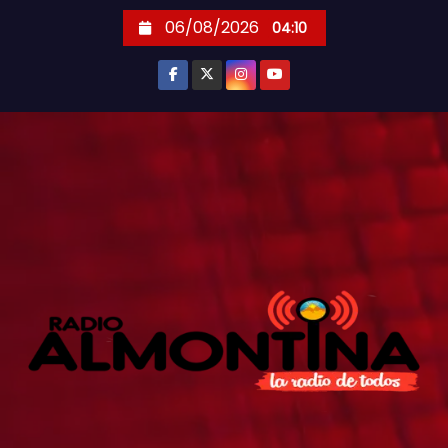
S
06/08/2026
04:10
k
i
p
t
o
c
o
n
t
e
n
t