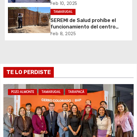
d
Feb 10, 2025
TAMARUGAL
e
SEREMI de Salud prohíbe el
funcionamiento del centro
e
recreativo Tantakuy
Feb 8, 2025
n
t
r
TE LO PERDISTE
a
d
POZO ALMONTE
TAMARUGAL
TARAPACÁ
a
s