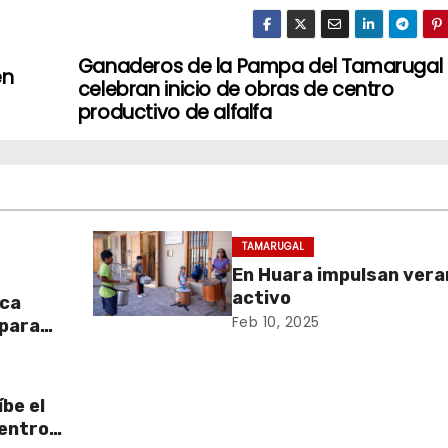
Ganaderos de la Pampa del Tamarugal
en
celebran inicio de obras de centro
productivo de alfalfa
TAMARUGAL
En Huara impulsan vera
activo
aca
Feb 10, 2025
 para
be el
centro