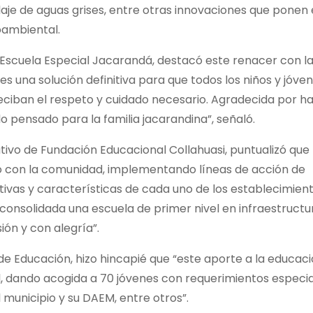
claje de aguas grises, entre otras innovaciones que ponen
oambiental.
a Escuela Especial Jacarandá, destacó este renacer con l
s una solución definitiva para que todos los niños y jóve
eciban el respeto y cuidado necesario. Agradecida por h
o pensado para la familia jacarandina”, señaló.
utivo de Fundación Educacional Collahuasi, puntualizó que
 con la comunidad, implementando líneas de acción de
ivas y características de cada uno de los establecimient
consolidada una escuela de primer nivel en infraestructu
ón y con alegría”.
e Educación, hizo hincapié que “este aporte a la educac
l, dando acogida a 70 jóvenes con requerimientos especia
 municipio y su DAEM, entre otros”.