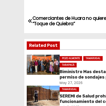
N
Comerciantes de Huara no quier
“Toque de Quiebra”
a
v
Related Post
e
g
POZO ALMONTE
TAMARUGAL
a
TARAPACÁ
Biministro Mas dest
c
permiso de sondajes
Cerro Colorado
May 27, 2026
i
TAMARUGAL
ó
SEREMI de Salud prohí
funcionamiento del 