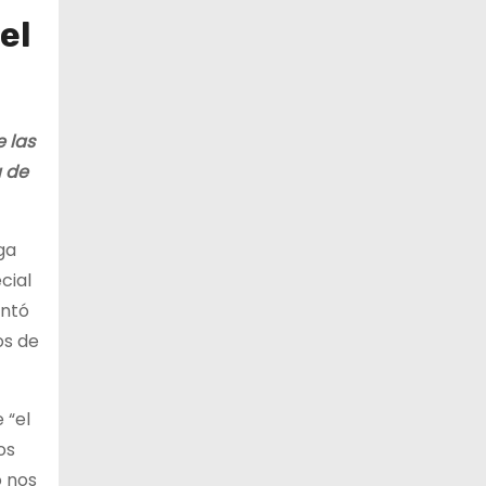
el
 las
a de
ga
cial
ontó
os de
 “el
os
o nos