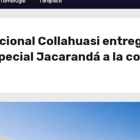
Tamarugal
Tarapacá
ional Collahuasi entreg
pecial Jacarandá a la c