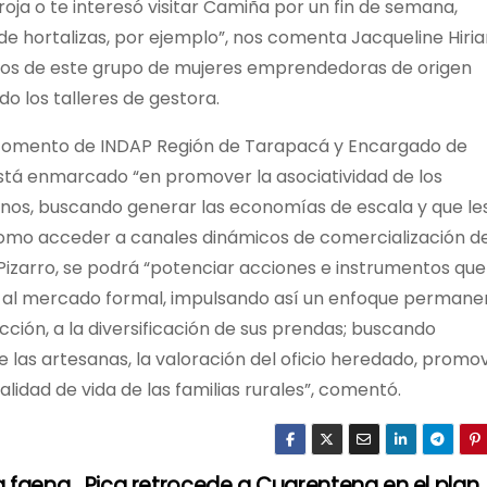
oja o te interesó visitar Camiña por un fin de semana,
hortalizas, por ejemplo”, nos comenta Jacqueline Hiriar
años de este grupo de mujeres emprendedoras de origen
o los talleres de gestora.
de Fomento de INDAP Región de Tarapacá y Encargado de
stá enmarcado “en promover la asociatividad de los
nos, buscando generar las economías de escala y que le
como acceder a canales dinámicos de comercialización de
Pizarro, se podrá “potenciar acciones e instrumentos que
l al mercado formal, impulsando así un enfoque permane
cción, a la diversificación de sus prendas; buscando
e las artesanas, la valoración del oficio heredado, promo
 calidad de vida de las familias rurales”, comentó.
a faena
Pica retrocede a Cuarentena en el plan