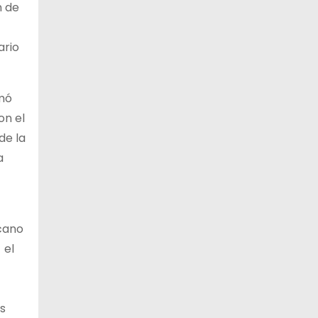
n de
ario
omó
on el
de la
a
rcano
 el
s