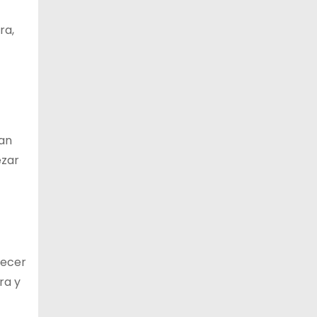
ra,
dan
ezar
recer
ra y