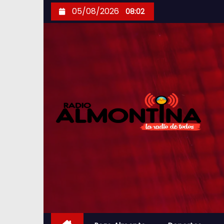
S
05/08/2026
08:02
k
i
p
t
o
c
o
n
t
e
n
t