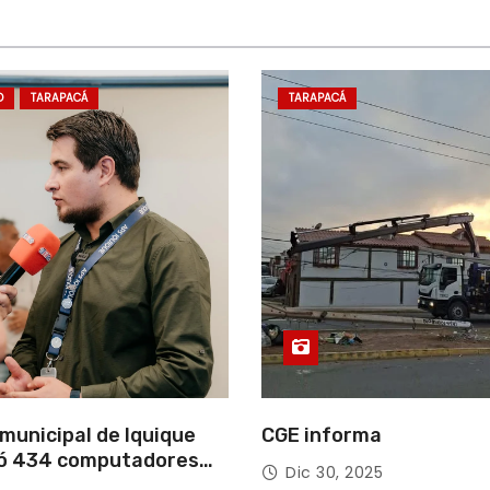
D
TARAPACÁ
TARAPACÁ
municipal de Iquique
CGE informa
ó 434 computadores
Dic 30, 2025
ndos del Gobierno de