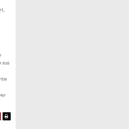
t,
s
 sus
nte
ver