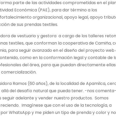
forma parte de las actividades comprometidas en el pla
tividad Económica (PAE), para dar término a los
ortalecimiento organizacional, apoyo legal, apoyo tribut
cción de sus prendas textiles.
ñadora de vestuario y gestora a cargo de los talleres ret
sanas textiles, que conforman la cooperativa de Camiña, c
ia, para seguir avanzado en el diseño del proyecto web 
contenido, como en la conformación legal y contable de l
ofesionales del área, para que puedan directamente ellas
 comercialización.
Isidora Ramos (60 años), de la localidad de Apamilca, ce
ás allá del desafío natural que pueda tener. -nos comenta-
s seguir adelante y vender nuestro productos. Somos
reciendo. Imagínese que con el uso de la tecnología, a
n por WhatsApp y me piden un tipo de prenda y color y no