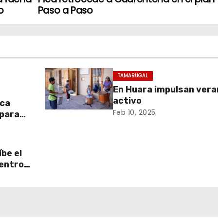
o
Paso a Paso
TAMARUGAL
En Huara impulsan vera
activo
aca
Feb 10, 2025
 para
be el
centro