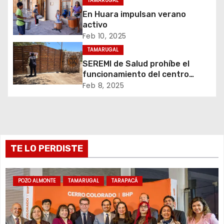
n
TAMARUGAL
En Huara impulsan verano
d
activo
Feb 10, 2025
e
TAMARUGAL
e
SEREMI de Salud prohíbe el
funcionamiento del centro
n
recreativo Tantakuy
Feb 8, 2025
t
r
TE LO PERDISTE
a
d
POZO ALMONTE
TAMARUGAL
TARAPACÁ
a
s