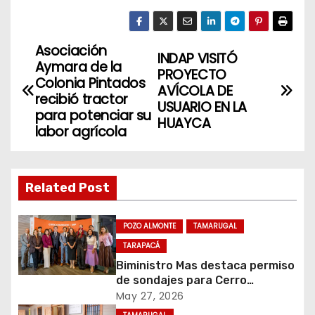
Asociación
N
INDAP VISITÓ
Aymara de la
PROYECTO
a
Colonia Pintados
AVÍCOLA DE
recibió tractor
USUARIO EN LA
v
para potenciar su
HUAYCA
labor agrícola
e
g
Related Post
a
c
POZO ALMONTE
TAMARUGAL
TARAPACÁ
i
Biministro Mas destaca permiso
de sondajes para Cerro
ó
Colorado
May 27, 2026