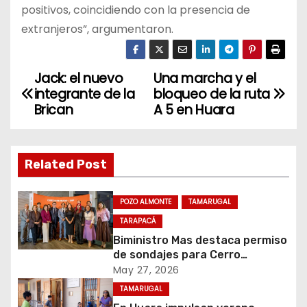
positivos, coincidiendo con la presencia de
extranjeros”, argumentaron.
Jack: el nuevo
Una marcha y el
N
integrante de la
bloqueo de la ruta
a
Brican
A 5 en Huara
v
Related Post
e
g
POZO ALMONTE
TAMARUGAL
a
TARAPACÁ
Biministro Mas destaca permiso
c
de sondajes para Cerro
Colorado
May 27, 2026
i
TAMARUGAL