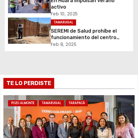
ó
En Huara impulsan verano
activo
n
Feb 10, 2025
TAMARUGAL
d
SEREMI de Salud prohíbe el
funcionamiento del centro
e
recreativo Tantakuy
Feb 8, 2025
e
n
t
TE LO PERDISTE
r
POZO ALMONTE
TAMARUGAL
TARAPACÁ
a
d
a