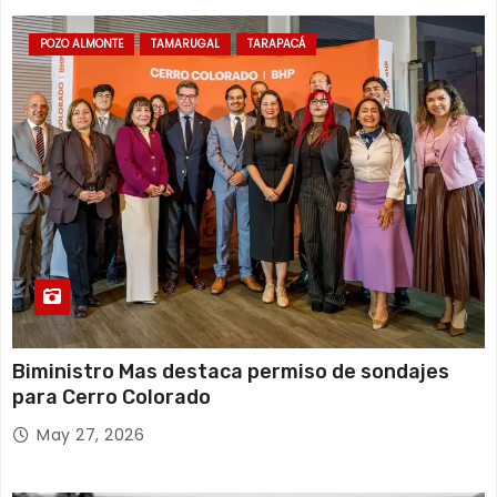
d
POZO ALMONTE
TAMARUGAL
TARAPACÁ
a
s
Biministro Mas destaca permiso de sondajes
para Cerro Colorado
May 27, 2026