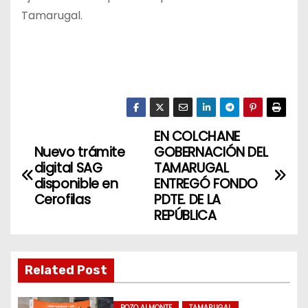
Tamarugal.
EN COLCHANE
N
Nuevo trámite
GOBERNACIÓN DEL
a
digital SAG
TAMARUGAL
disponible en
ENTREGÓ FONDO
v
Cerofilas
PDTE. DE LA
REPÚBLICA
e
g
Related Post
a
POZO ALMONTE
TAMARUGAL