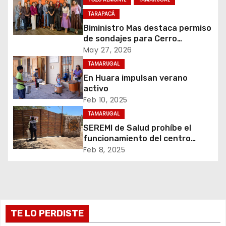
c
TARAPACÁ
i
Biministro Mas destaca permiso
de sondajes para Cerro
ó
Colorado
May 27, 2026
n
TAMARUGAL
En Huara impulsan verano
d
activo
Feb 10, 2025
e
TAMARUGAL
e
SEREMI de Salud prohíbe el
funcionamiento del centro
n
recreativo Tantakuy
Feb 8, 2025
t
r
TE LO PERDISTE
a