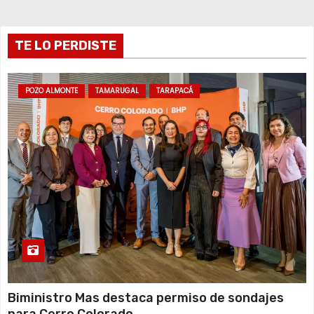
r
TE LO PERDISTE
a
d
POZO ALMONTE
TAMARUGAL
TARAPACÁ
a
s
Biministro Mas destaca permiso de sondajes
para Cerro Colorado