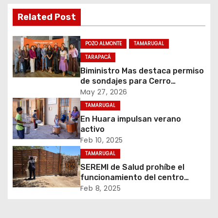
g
Related Post
a
c
POZO ALMONTE
TAMARUGAL
TARAPACÁ
i
Biministro Mas destaca permiso
de sondajes para Cerro
ó
Colorado
May 27, 2026
n
TAMARUGAL
En Huara impulsan verano
d
activo
Feb 10, 2025
e
TAMARUGAL
e
SEREMI de Salud prohíbe el
funcionamiento del centro
n
recreativo Tantakuy
Feb 8, 2025
t