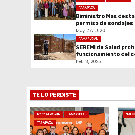
g
TARAPACÁ
a
Biministro Mas dest
permiso de sondajes
c
Cerro Colorado
May 27, 2026
TAMARUGAL
i
SEREMI de Salud prohí
ó
funcionamiento del 
recreativo Tantakuy
Feb 8, 2025
n
d
e
TE LO PERDISTE
e
POZO ALMONTE
TAMARUGAL
SALU
n
TARAPACÁ
t