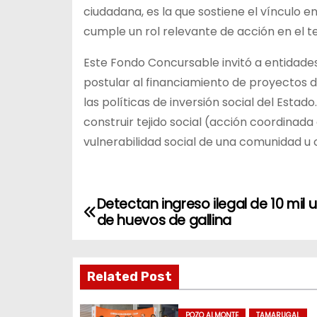
ciudadana, es la que sostiene el vínculo e
cumple un rol relevante de acción en el ter
Este Fondo Concursable invitó a entidades 
postular al financiamiento de proyectos
las políticas de inversión social del Est
construir tejido social (acción coordinada
vulnerabilidad social de una comunidad u
Detectan ingreso ilegal de 10 mil
N
de huevos de gallina
a
v
Related Post
e
POZO ALMONTE
TAMARUGAL