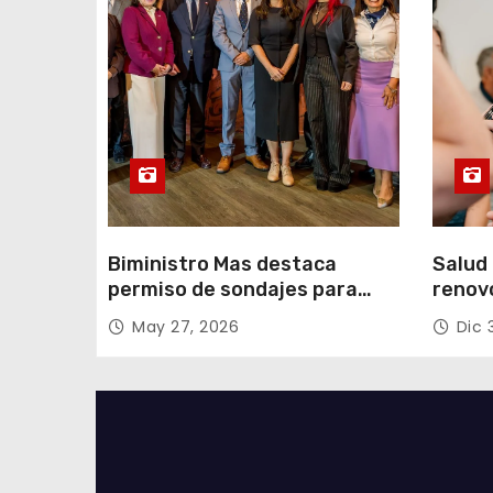
r
a
d
a
s
Biministro Mas destaca
Salud 
permiso de sondajes para
renov
Cerro Colorado
con fo
May 27, 2026
Dic 
Tarap