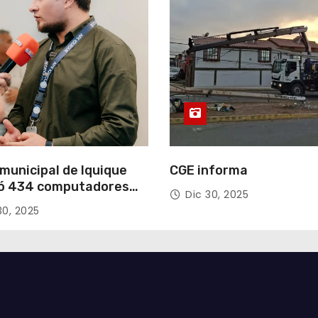
municipal de Iquique
CGE informa
ó 434 computadores
Dic 30, 2025
ndos del Gobierno de
30, 2025
acá