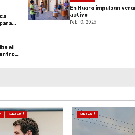
En Huara impulsan vera
activo
aca
Feb 10, 2025
 para
be el
centro
D
TARAPACÁ
TARAPACÁ